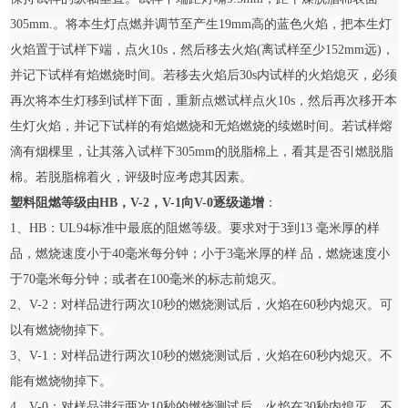
305mm.。将本生灯点燃并调节至产生19mm高的蓝色火焰，把本生灯
火焰置于试样下端，点火10s，然后移去火焰(离试样至少152mm远)，
并记下试样有焰燃烧时间。若移去火焰后30s内试样的火焰熄灭，必须
再次将本生灯移到试样下面，重新点燃试样点火10s，然后再次移开本
生灯火焰，并记下试样的有焰燃烧和无焰燃烧的续燃时间。若试样熔
滴有烟棵里，让其落入试样下305mm的脱脂棉上，看其是否引燃脱脂
棉。若脱脂棉着火，评级时应考虑其因素。
塑料阻燃等级由HB，V-2，V-1向V-0逐级递增
：
1、HB：UL94标准中最底的阻燃等级。要求对于3到13 毫米厚的样
品，燃烧速度小于40毫米每分钟；小于3毫米厚的样 品，燃烧速度小
于70毫米每分钟；或者在100毫米的标志前熄灭。
2、V-2：对样品进行两次10秒的燃烧测试后，火焰在60秒内熄灭。可
以有燃烧物掉下。
3、V-1：对样品进行两次10秒的燃烧测试后，火焰在60秒内熄灭。不
能有燃烧物掉下。
4、V-0：对样品进行两次10秒的燃烧测试后，火焰在30秒内熄灭。不