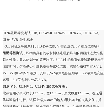
UL94阻燃等级测试: HB, UL94V-0, UL94V-1, UL94V-2, UL94-5VA,
UL94-5VB 条件,标准
《UL94耐燃等级系列：HB水平燃烧, V 垂直燃烧, 5V 垂直燃烧等》
阻燃等级测试
，即物质具有的或材料经处理后具有的明显推迟火焰蔓
延的性质，并以此划分的等级制度。UL94中的垂直燃烧试验根据样品
燃烧时间，熔滴是否引燃脱脂棉等试验结果，把聚合物材料定为V-2,
V-1, V-0和5-V四个级别，其中以V-2级为最低阻燃级，5-V级为最高阻
燃级，5-V又包括5-VA和5-VB。
UL94V-0、UL94V-1、UL94V-2级试验方法
：
此试验用小条试样长127mm，宽12.7mm，最大厚度12.7mm。在无通
风试验箱中进行。试样上端(6.4mm的地方)用支架上的夹具夹住，并
保持试样的纵轴垂直。试样下端距灯嘴9.5mm，距干燥脱脂棉表面