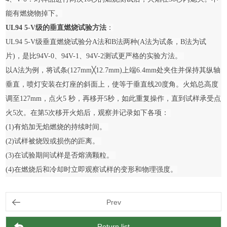
能有燃烧物掉下。
UL94 5-V级的垂直燃烧试验方法
：
UL94 5-V级垂直燃烧试验分A法和B法两种(A法为试条，B法为试
片)，是比94V-0、94V-1、94V-2测试更严格的实验方法。
以A法为例，将试条(127mm╳12.7mm)上端6.4mm处夹住并保持其纵轴
垂直，喷灯安装在灯座的斜面上，使等于垂直线20度角。火焰总高度
调至127mm，点火5 秒，再移开5秒，如此重复操作，直到试样承受点
火5次。在第5次移开火焰后，观察并记录如下各项：
(1)有焰加无焰燃烧的持续时间。
(2)试样被烧毁或损伤的距离。
(3)在试验期间试样是否熔滴颗粒。
(4)在燃烧后和冷却时立即观察试样的变形和物理强度。
Prev
Return list