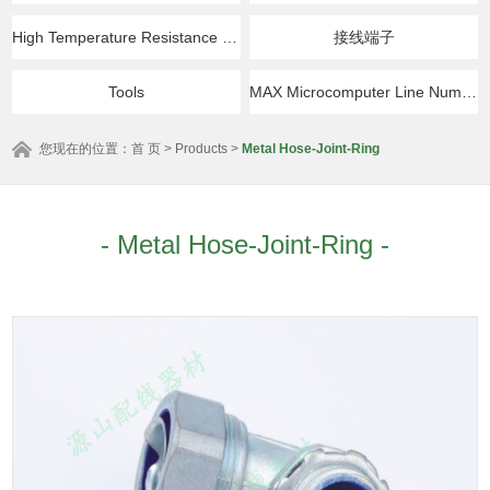
High Temperature Resistance & Insulation Products
接线端子
Tools
MAX Microcomputer Line Number Printer in Japan
您现在的位置：
首 页
>
Products
>
Metal Hose-Joint-Ring
- Metal Hose-Joint-Ring -