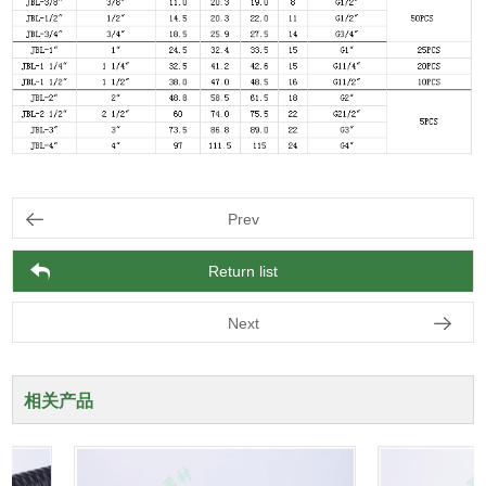
Prev
Return list
Next
相关产品