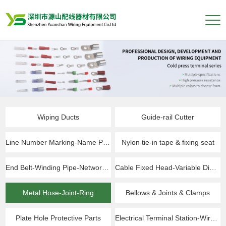
Wiping Ducts
Guide-rail Cutter
Line Number Marking-Name Plate
Nylon tie-in tape & fixing seat
End Belt-Winding Pipe-Network Pipe
Cable Fixed Head-Variable Diameter Ring
Metal Hose-Joint-Ring
Bellows & Joints & Clamps
Plate Hole Protective Parts
Electrical Terminal Station-Wire Connector